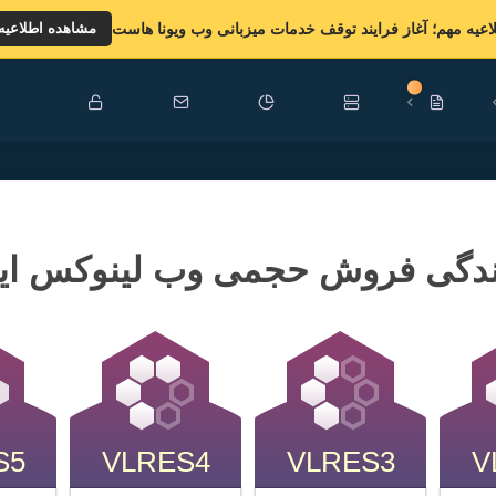
اعیه مهم؛ آغاز فرایند توقف خدمات میزبانی وب ویونا هاست
مشاهده اطلاعیه
جدید
ندگی فروش حجمی وب لینوکس ای
S5
VLRES4
VLRES3
V