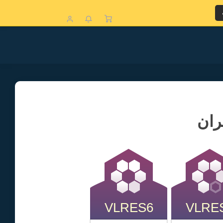
ران
VLRES6
VLRE