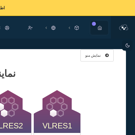
اطل
جدید
نمایش منو
نمای
LRES2
VLRES1